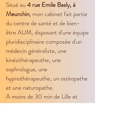
Situé au
4 rue Emile Basly, à
Meurchin
, mon cabinet fait partie
du centre de santé et de bien-
être AUM, disposant d'une équipe
pluridisciplinaire composée d'un
médecin généraliste, une
kinésithérapeuthe, une
sophrologue, une
hypnothérapeuthe, un ostéopathe
et une naturopathe.
A moins de 30 min de Lille et
Béthune, à 15 minutes de Lens,
Liévin, Seclin et La Bassée, j
e suis
idéalement positionnée pour
desservir la région, offrant pour